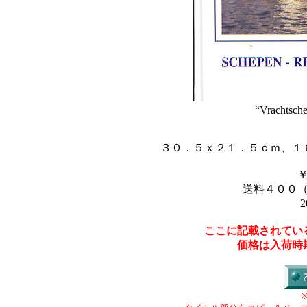
“Vrachtsch
３０．５ｘ２１．５ｃｍ、１
送料４００
2
ここに記載されてい
価格は入荷時