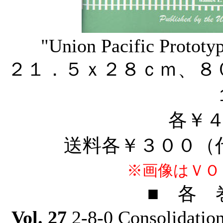
"
Union Pacific Prototy
２１．５ｘ２８ｃｍ、８
各￥
送料各￥３００（
※画像はＶＯ
■ 各 
Vol. 27
2-8-0 Consolidatio