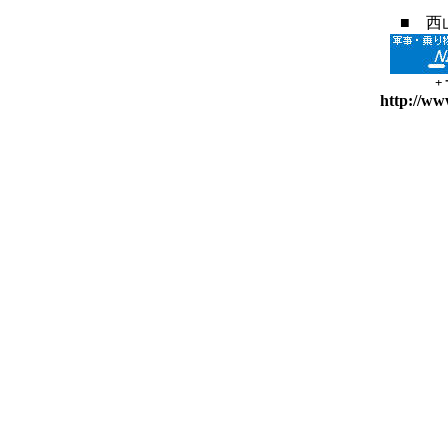
■ 西
+
http://ww