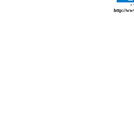
+
http://ww