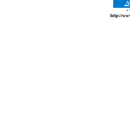
+
http://ww