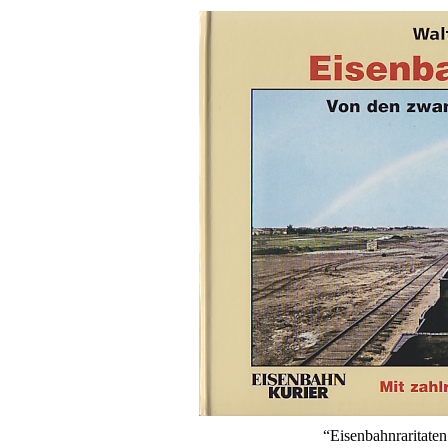
“Eisenbahnraritate