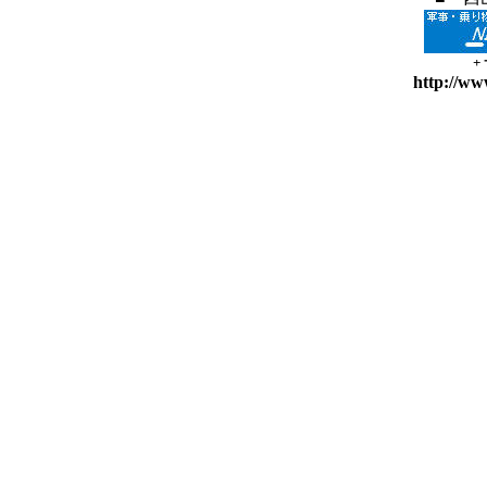
+
http://ww