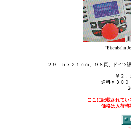
“Eisenbahn Jo
２９．５ｘ２１ｃｍ、９８頁、ドイツ語
￥２，
送料￥３００
2
ここに記載されてい
価格は入荷時