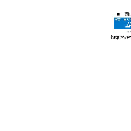
■ 西
+
http://ww