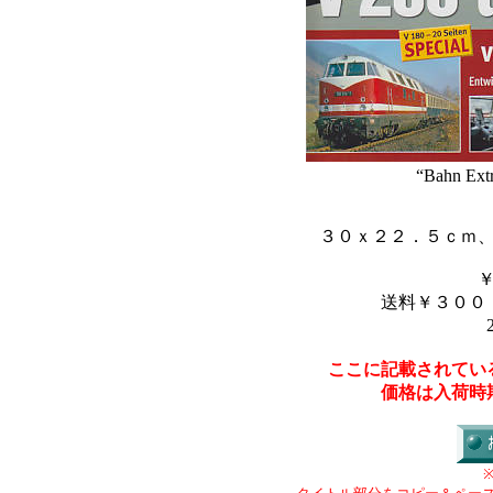
“Bahn Ext
３０ｘ２２．５ｃｍ
送料￥３００
ここに記載されてい
価格は入荷時