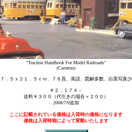
“Traction Handbook For Model Railroads”
(Carstens)
７．５ｘ２１．５ｃｍ、７６頁、英語、図解多数、白黒写真少
￥２，１７４－
送料￥３００（代引きの場合＋２００）
2008/7/9追加
ここに記載されている価格は入荷時の価格になります
価格は入荷時期によって変動いたします