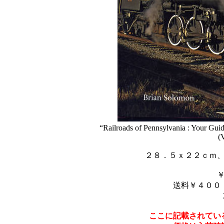
“Railroads of Pennsylvania : Your Guid
(
２８．５ｘ２２ｃｍ
送料￥４００
ここに記載されてい