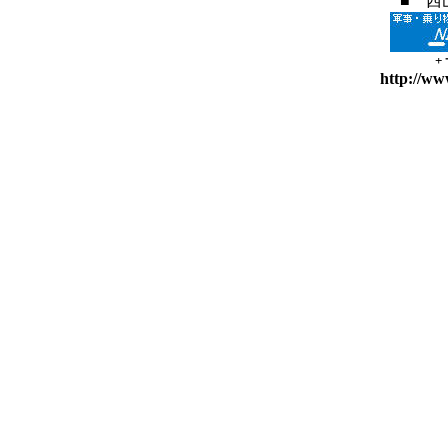
■ 西
+
http://ww