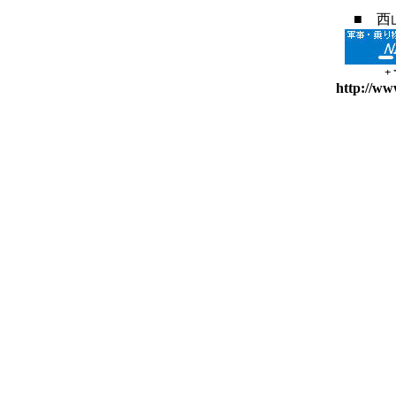
■ 西
+
http://ww