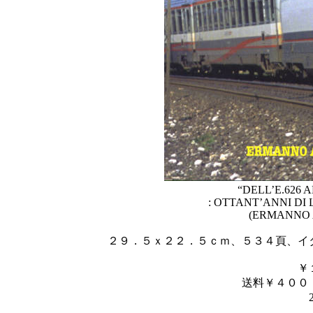
“DELL’E.626 
: OTTANT’ANNI DI
(ERMANNO 
２９．５ｘ２２．５ｃｍ、５３４頁、イ
￥
送料￥４００