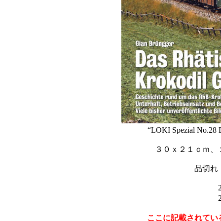
“LOKI Spezial No.28 D
３０ｘ２１ｃｍ、
品切れ
ここに記載されてい