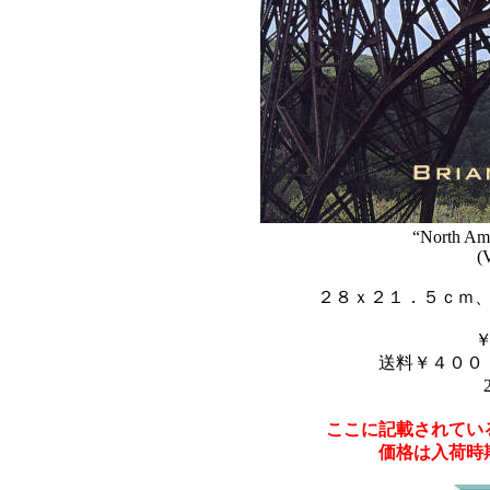
“North Ame
(
２８ｘ２１．５ｃｍ
送料￥４００
ここに記載されてい
価格は入荷時