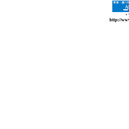
+
http://ww