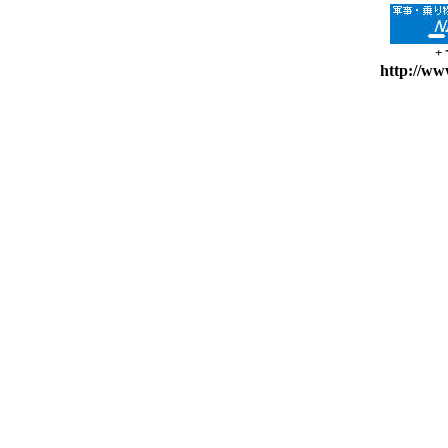
+
http://ww