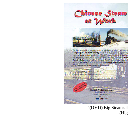
"(DVD) Big Steam's L
(Hig