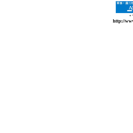
+
http://ww