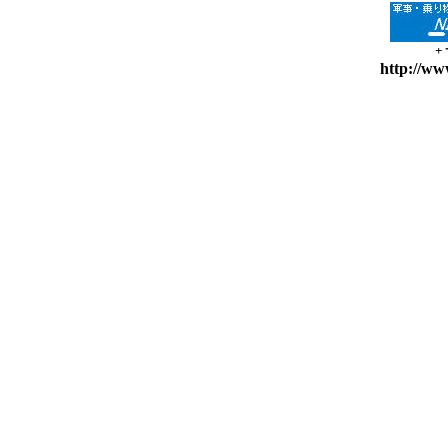
+
http://ww