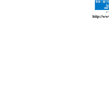
+
http://ww