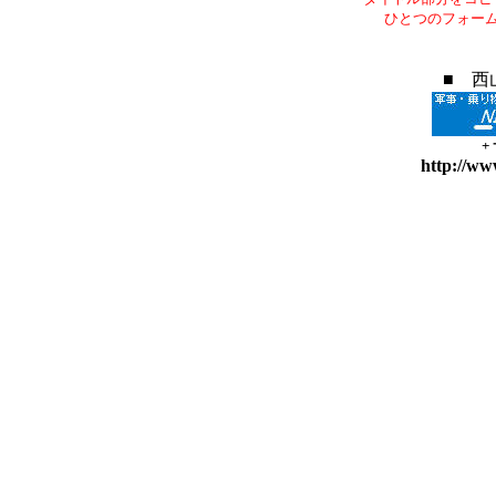
ひとつのフォー
■ 西
+
http://ww