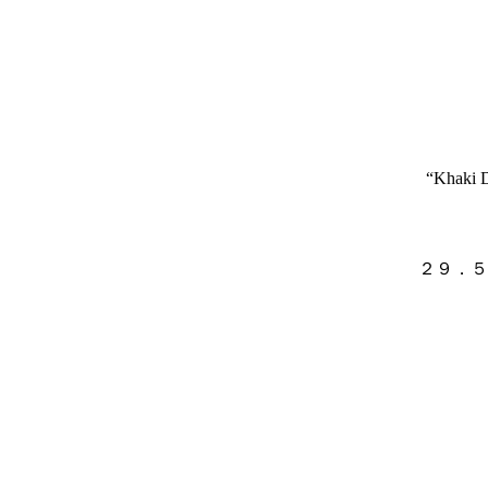
“Khaki D
２９．５