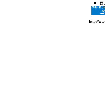
■ 西
+
http://ww