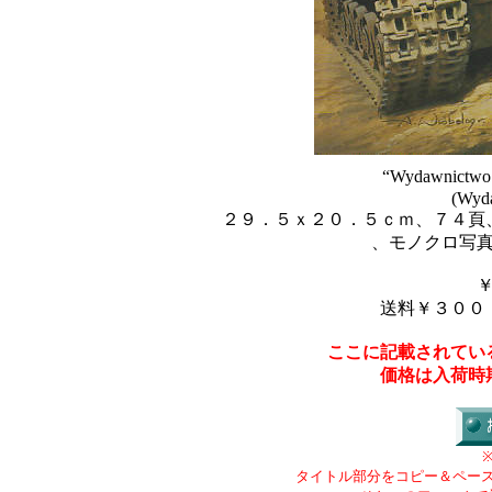
“Wydawnictwo M
(Wyda
２９．５ｘ２０．５ｃｍ、７４頁
、モノクロ写
送料￥３００
ここに記載されてい
価格は入荷時
タイトル部分をコピー＆ペー