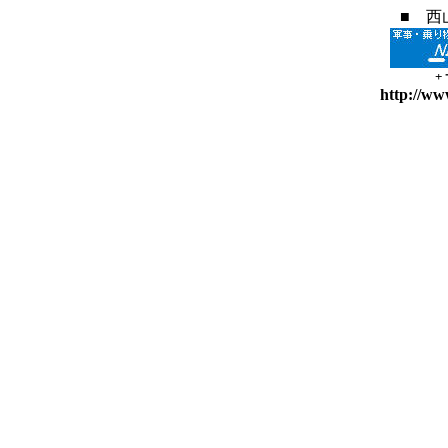
■ 西
+
http://ww