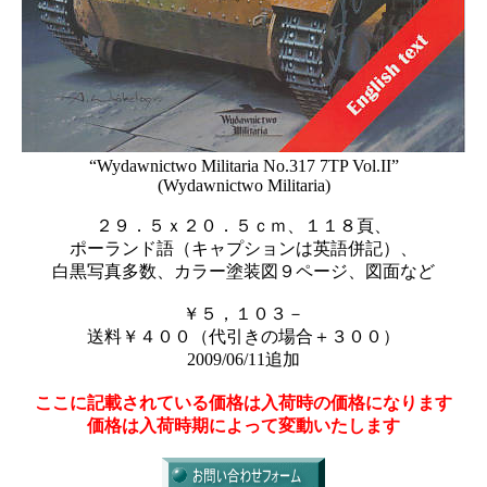
“Wydawnictwo Militaria No.317 7TP Vol.II”
(Wydawnictwo Militaria)
２９．５ｘ２０．５ｃｍ、１１８頁、
ポーランド語（キャプションは英語併記）、
白黒写真多数、カラー塗装図９ページ、図面など
￥５，１０３－
送料￥４００（代引きの場合＋３００）
2009/06/11追加
ここに記載されている価格は入荷時の価格になります
価格は入荷時期によって変動いたします