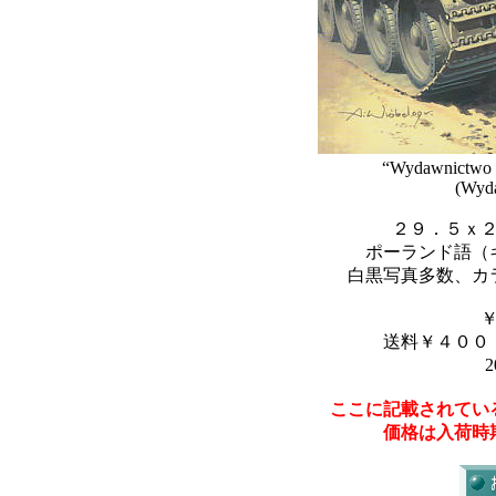
“Wydawnictwo M
(Wyda
２９．５ｘ
ポーランド語（
白黒写真多数、カ
送料￥４００
2
ここに記載されてい
価格は入荷時