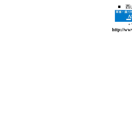
■ 西
+
http://ww