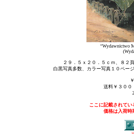
“Wydawnictwo M
(Wyda
２９．５ｘ２０．５ｃｍ、８２
白黒写真多数、カラー写真１０ペー
送料￥３００
ここに記載されてい
価格は入荷時