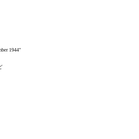
mber 1944"
ど