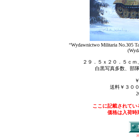
“Wydawnictwo Militaria No.305 Ta
(Wyda
２９．５ｘ２０．５ｃｍ
白黒写真多数、部
送料￥３０
2
ここに記載されてい
価格は入荷時