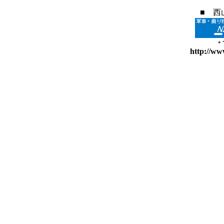
■ 西
+
http://ww