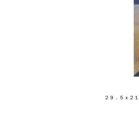
２９．５ｘ２１