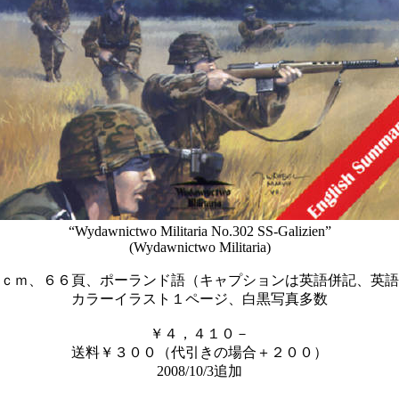
“Wydawnictwo Militaria No.302 SS-Galizien”
(Wydawnictwo Militaria)
ｃｍ、６６頁、ポーランド語（キャプションは英語併記、英語
カラーイラスト１ページ、白黒写真多数
￥４，４１０－
送料￥３００（代引きの場合＋２００）
2008/10/3追加