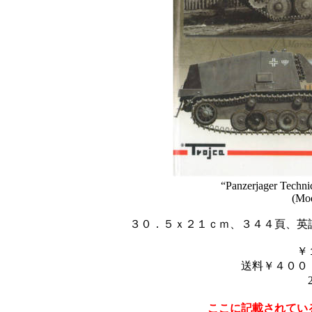
“Panzerjager Technic
(Mod
３０．５ｘ２１ｃｍ、３４４頁、英
￥
送料￥４００
ここに記載されてい