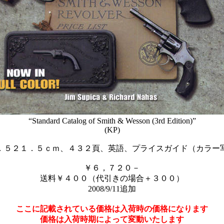
“Standard Catalog of Smith & Wesson (3rd Edition)”
(KP)
．５２１．５ｃｍ、４３２頁、英語、プライスガイド（カラー
￥６，７２０－
送料￥４００（代引きの場合＋３００）
2008/9/11追加
ここに記載されている価格は入荷時の価格になります
価格は入荷時期によって変動いたします