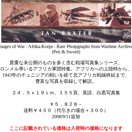
mages of War : Afrika-Korps : Rare Photpgraphs from Wartime Archiv
(Pen & Sword)
貴重な未公開のものを多く含む戦場写真集シリーズ。
ロンメル率いるアフリカ軍団特集。アフリカへの上陸時から、
1943年のチュニジアの戦いを経て北アフリカ戦線終結まで、
豊富な写真を収録して解説。
２４．５ｘ１９ｃｍ、１５５頁、英語、白黒写真集
￥５，８２８－
送料￥４００（代引きの場合＋３００）
2008/9/11追加
ここに記載されている価格は入荷時の価格になります