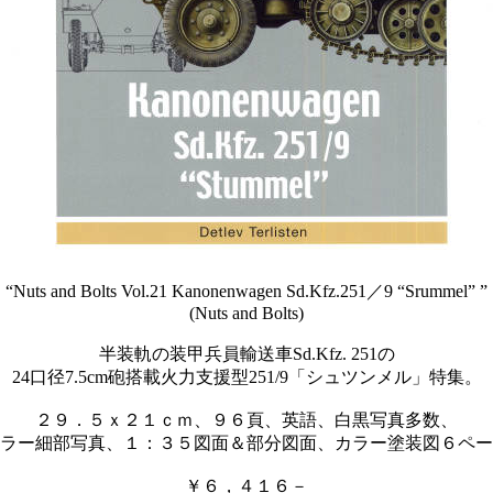
“Nuts and Bolts Vol.21 Kanonenwagen Sd.Kfz.251／9 “Srummel” ”
(Nuts and Bolts)
半装軌の装甲兵員輸送車Sd.Kfz. 251の
24口径7.5cm砲搭載火力支援型251/9「シュツンメル」特集。
２９．５ｘ２１ｃｍ、９６頁、英語、白黒写真多数、
ラー細部写真、１：３５図面＆部分図面、カラー塗装図６ペー
￥６，４１６－