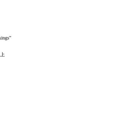
kings”
上