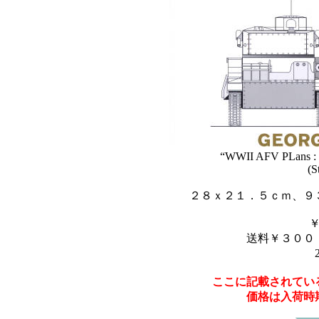
“WWII AFV PLans : B
(S
２８ｘ２１．５ｃｍ、９
送料￥３００
ここに記載されてい
価格は入荷時