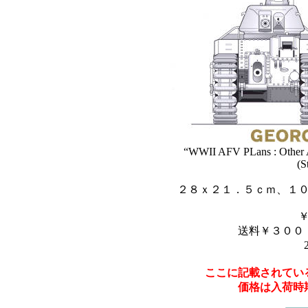
“WWII AFV PLans : Other A
(S
２８ｘ２１．５ｃｍ、１
送料￥３００
ここに記載されてい
価格は入荷時