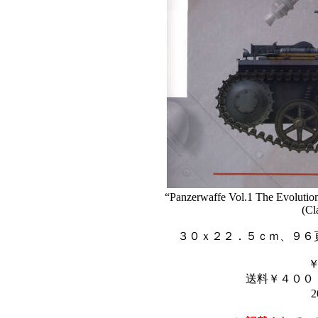
“Panzerwaffe Vol.1 The Evolution 
(Cl
３０ｘ２２．５ｃｍ、９６
送料￥４００
2