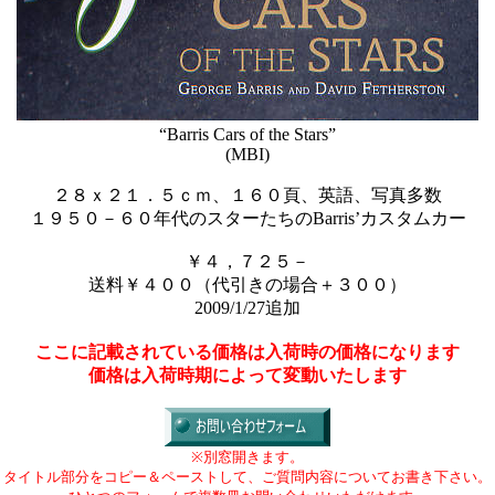
“Barris Cars of the Stars”
(MBI)
２８ｘ２１．５ｃｍ、１６０頁、英語、写真多数
１９５０－６０年代のスターたちのBarris’カスタムカー
￥４，７２５－
送料￥４００（代引きの場合＋３００）
2009/1/27追加
ここに記載されている価格は入荷時の価格になります
価格は入荷時期によって変動いたします
※別窓開きます。
タイトル部分をコピー＆ペーストして、ご質問内容についてお書き下さい。