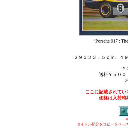
“Porsche 917 : Th
２９ｘ２３．５ｃｍ、４
￥
送料￥５００
2
ここに記載されてい
価格は入荷時
タイトル部分をコピー＆ペー