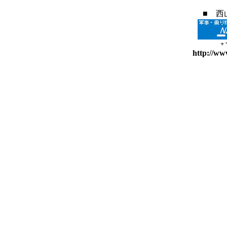
■ 西
+
http://ww