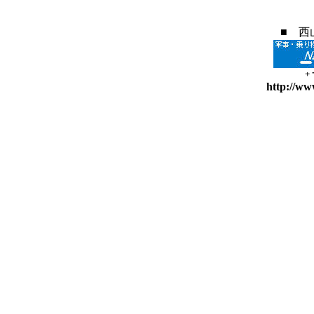
■ 西
+
http://ww