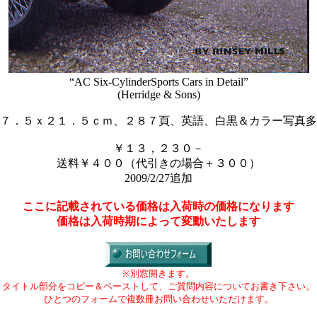
“AC Six-CylinderSports Cars in Detail”
(Herridge & Sons)
７．５ｘ２１．５ｃｍ、２８７頁、英語、白黒＆カラー写真多
￥１３，２３０－
送料￥４００（代引きの場合＋３００）
2009/2/27追加
ここに記載されている価格は入荷時の価格になります
価格は入荷時期によって変動いたします
※別窓開きます。
タイトル部分をコピー＆ペーストして、ご質問内容についてお書き下さい。
ひとつのフォームで複数冊お問い合わせいただけます。