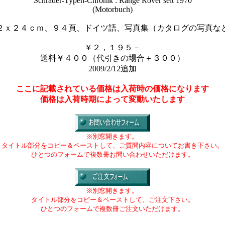
“Schrader-Typen-Chronik : Range Rover seit 1970”
(Motorbuch)
２ｘ２４ｃｍ、９４頁、ドイツ語、写真集（カタログの写真な
￥２，１９５－
送料￥４００（代引きの場合＋３００）
2009/2/12追加
ここに記載されている価格は入荷時の価格になります
価格は入荷時期によって変動いたします
※別窓開きます。
タイトル部分をコピー＆ペーストして、ご質問内容についてお書き下さい。
ひとつのフォームで複数冊お問い合わせいただけます。
※別窓開きます。
タイトル部分をコピー＆ペーストして、ご注文下さい。
ひとつのフォームで複数冊ご注文いただけます。