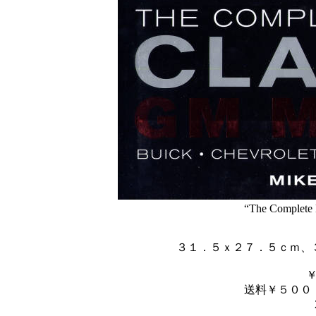
“The Complete 
３１．５ｘ２７．５ｃｍ、
送料￥５００