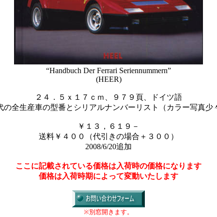
“Handbuch Der Ferrari Seriennummern”
(HEER)
２４．５ｘ１７ｃｍ、９７９頁、ドイツ語
代の全生産車の型番とシリアルナンバーリスト（カラー写真少
￥１３，６１９－
送料￥４００（代引きの場合＋３００）
2008/6/20追加
ここに記載されている価格は入荷時の価格になります
価格は入荷時期によって変動いたします
※別窓開きます。